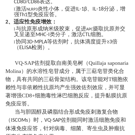
表达。
CD80/CD86
激活
炎性小体，促进
、
分泌，增
IL-1β
IL-18
l
NLRP3
强
型免疫应答。
Th1
、
适应性免疫增效：
2
与抗原形成纳米级胶束，促进
摄取抗原并交
l
APC
叉呈递至
类分子，激活
细胞。
MHC-I
CTL
协同
等佐剂时，抗体滴度提升
倍
3D-MPLA
≥3
l
（
检测）。
ELISA
VQ-SAP佐剂提取自南美皂树（Quillaja saponaria
Molina）的水溶性皂苷成分，属于三萜皂苷类化合
物，具有共同的三萜骨架结构。该皂苷能对T细胞依
赖性与非依赖性抗原均产生强效佐剂效应，并可显
著增强CD8+细胞毒性淋巴细胞反应，提升黏膜抗原
免疫应答。
当与胆固醇及磷脂结合形成免疫刺激复合物
（
）时，
佐剂能同时激活细胞免疫和
ISCOMs
VQ-SAP
体液免疫应答，针对病毒、细菌、寄生虫及肿瘤抗