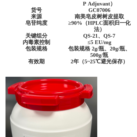
P Adjuvant）
货号
GC07006
来源
南美皂皮树树皮提取
皂苷纯度
≥90%（HPLC面积归一化
法）
关键组分
QS-21、QS-7
内毒素控制
≤5 EU/mg
包装规格
包装规格 2g/瓶、20g/瓶、
500g/瓶
有效期
2年（5~25℃避光保存）